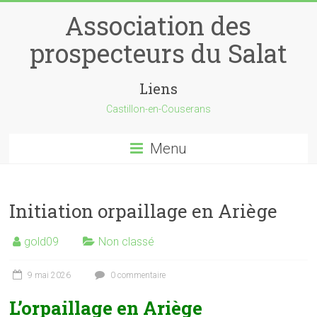
Skip
Association des
to
content
prospecteurs du Salat
Liens
Castillon-en-Couserans
Menu
Initiation orpaillage en Ariège
gold09
Non classé
9 mai 2026
0 commentaire
L’orpaillage en Ariège