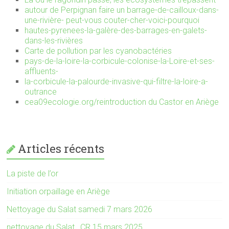
autour de Perpignan faire un barrage-de-cailloux-dans-
une-rivière- peut-vous couter-cher-voici-pourquoi
hautes-pyrenees-la-galère-des-barrages-en-galets-
dans-les-rivières
Carte de pollution par les cyanobactéries
pays-de-la-loire-la-corbicule-colonise-la-Loire-et-ses-
affluents-
la-corbicule-la-palourde-invasive-qui-filtre-la-loire-a-
outrance
cea09ecologie.org/reintroduction du Castor en Ariège
Articles récents
La piste de l’or
Initiation orpaillage en Ariège
Nettoyage du Salat samedi 7 mars 2026
nettoyage du Salat , CR 15 mars 2025