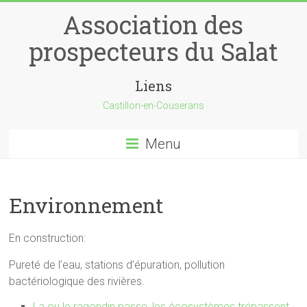
Skip
Association des
to
content
prospecteurs du Salat
Liens
Castillon-en-Couserans
Menu
Environnement
En construction:
Pureté de l’eau, stations d’épuration, pollution
bactériologique des rivières.
La ou le ragondin passe, les écosystèmes trépassent