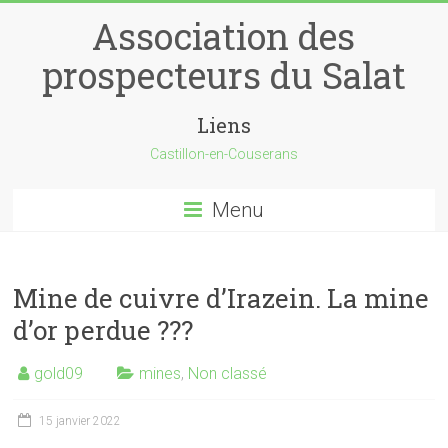
Skip
Association des
to
content
prospecteurs du Salat
Liens
Castillon-en-Couserans
Menu
Mine de cuivre d’Irazein. La mine
d’or perdue ???
gold09
mines
,
Non classé
15 janvier 2022