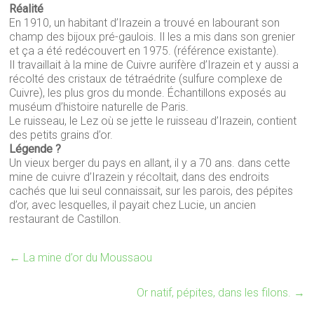
Réalité
En 1910, un habitant d’Irazein a trouvé en labourant son
champ des bijoux pré-gaulois. Il les a mis dans son grenier
et ça a été redécouvert en 1975. (référence existante).
Il travaillait à la mine de Cuivre aurifère d’Irazein et y aussi a
récolté des cristaux de tétraédrite (sulfure complexe de
Cuivre), les plus gros du monde. Échantillons exposés au
muséum d’histoire naturelle de Paris.
Le ruisseau, le Lez où se jette le ruisseau d’Irazein, contient
des petits grains d’or.
Légende ?
Un vieux berger du pays en allant, il y a 70 ans. dans cette
mine de cuivre d’Irazein y récoltait, dans des endroits
cachés que lui seul connaissait, sur les parois, des pépites
d’or, avec lesquelles, il payait chez Lucie, un ancien
restaurant de Castillon.
←
La mine d’or du Moussaou
Or natif, pépites, dans les filons.
→